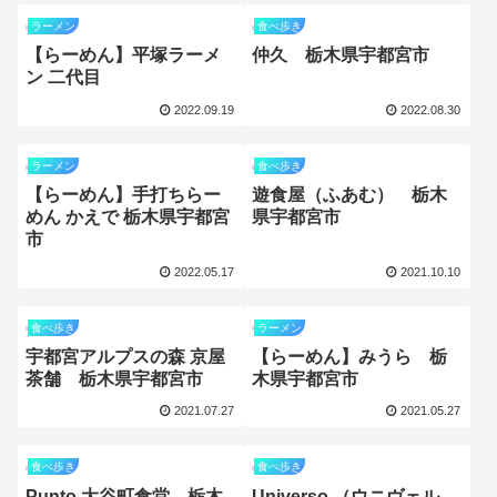
ラーメン
食べ歩き
【らーめん】平塚ラーメ
仲久 栃木県宇都宮市
ン 二代目
2022.09.19
2022.08.30
ラーメン
食べ歩き
【らーめん】手打ちらー
遊食屋（ふあむ） 栃木
めん かえで 栃木県宇都宮
県宇都宮市
市
2022.05.17
2021.10.10
食べ歩き
ラーメン
宇都宮アルプスの森 京屋
【らーめん】みうら 栃
茶舗 栃木県宇都宮市
木県宇都宮市
2021.07.27
2021.05.27
食べ歩き
食べ歩き
Punto 大谷町食堂 栃木
Universo （ウニヴェル