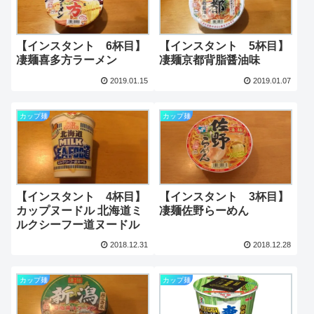
【インスタント 6杯目】
【インスタント 5杯目】
凄麺喜多方ラーメン
凄麺京都背脂醤油味
2019.01.15
2019.01.07
カップ麺
カップ麺
【インスタント 4杯目】
【インスタント 3杯目】
カップヌードル 北海道ミ
凄麺佐野らーめん
ルクシーフー道ヌードル
2018.12.31
2018.12.28
カップ麺
カップ麺