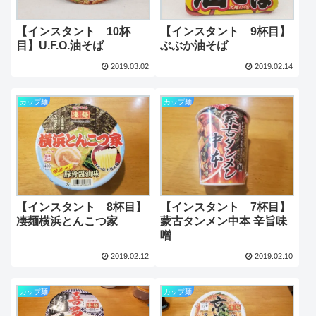
【インスタント 10杯
【インスタント 9杯目】
目】U.F.O.油そば
ぶぶか油そば
2019.03.02
2019.02.14
カップ麺
カップ麺
【インスタント 8杯目】
【インスタント 7杯目】
凄麺横浜とんこつ家
蒙古タンメン中本 辛旨味
噌
2019.02.12
2019.02.10
カップ麺
カップ麺