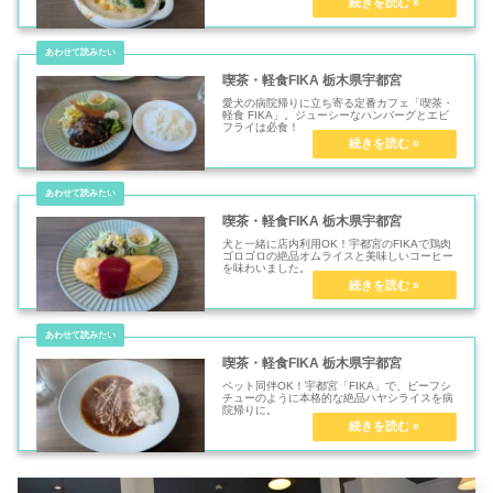
喫茶・軽食FIKA 栃木県宇都宮
愛犬の病院帰りに立ち寄る定番カフェ「喫茶・
軽食 FIKA」。ジューシーなハンバーグとエビ
フライは必食！
喫茶・軽食FIKA 栃木県宇都宮
犬と一緒に店内利用OK！宇都宮のFIKAで鶏肉
ゴロゴロの絶品オムライスと美味しいコーヒー
を味わいました。
喫茶・軽食FIKA 栃木県宇都宮
ペット同伴OK！宇都宮「FIKA」で、ビーフシ
チューのように本格的な絶品ハヤシライスを病
院帰りに。