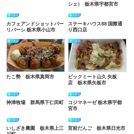
シェ） 栃木県宇都宮市
食べ歩き
食べ歩き
カフェアンドショットバー
ステーキハウス88 国際通
リバーシ 栃木県小山市
り西口店
食べ歩き
食べ歩き
たこ勢 栃木県真岡市
ビックミート山久 矢板
店 栃木県矢板市
食べ歩き
食べ歩き
神津牧場 群馬県下仁田町
コジマネーゼ 栃木県宇都
宮市
食べ歩き
食べ歩き
いしざき農園 栃木県上三
宮前だんご 栃木県日光市