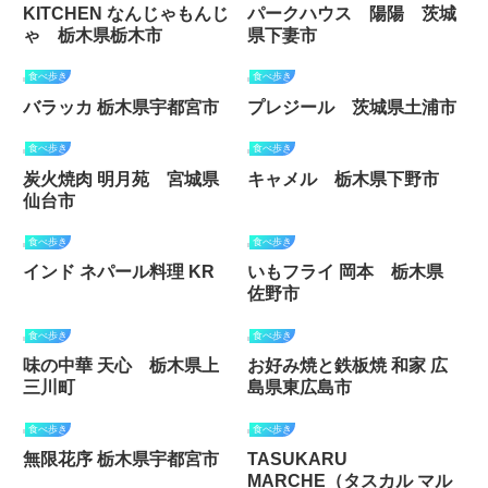
KITCHEN なんじゃもんじ
パークハウス 陽陽 茨城
ゃ 栃木県栃木市
県下妻市
食べ歩き
食べ歩き
バラッカ 栃木県宇都宮市
プレジール 茨城県土浦市
食べ歩き
食べ歩き
炭火焼肉 明月苑 宮城県
キャメル 栃木県下野市
仙台市
食べ歩き
食べ歩き
インド ネパール料理 KR
いもフライ 岡本 栃木県
佐野市
食べ歩き
食べ歩き
味の中華 天心 栃木県上
お好み焼と鉄板焼 和家 広
三川町
島県東広島市
食べ歩き
食べ歩き
無限花序 栃木県宇都宮市
TASUKARU
MARCHE（タスカル マル