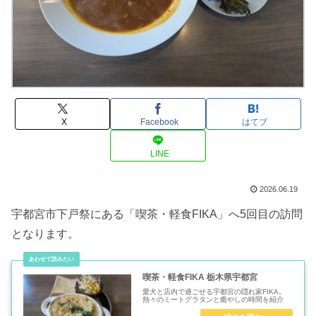
X
Facebook
はてブ
LINE
2026.06.19
宇都宮市下戸祭にある「喫茶・軽食FIKA」へ5回目の訪問
となります。
喫茶・軽食FIKA 栃木県宇都宮
愛犬と店内で過ごせる宇都宮の隠れ家FIKA。
熱々のミートグラタンと癒やしの時間を紹介