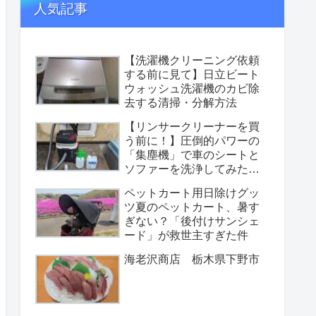
人気記事
【洗濯機クリーニング依頼
する前に見て】日立ビート
ウォッシュ洗濯機のカビ除
去する清掃・分解方法
【リンサークリーナーを買
う前に！】圧倒的パワーの
「集塵機」で車のシートと
ソファーを洗浄してみた
【性能重視の選択】
ペットカート用日除けグッ
ツ夏のペットカート、暑す
ぎない？「後付けサンシェ
ード」が救世主すぎた件
海老沢商店 栃木県下野市