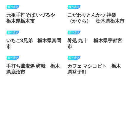
食べ歩き
食べ歩き
元祖手打そば いづるや
こだわりとんかつ 神楽
栃木県栃木市
（かぐら） 栃木県栃木市
食べ歩き
食べ歩き
いちご3兄弟 栃木県真岡
肴処 九十 栃木県宇都宮
市
市
食べ歩き
食べ歩き
手打ち蕎麦処 嵯峨 栃木
カフェ マシコビト 栃木
県鹿沼市
県益子町