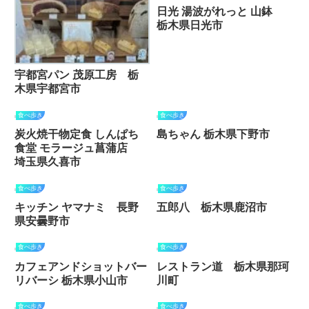
日光 湯波がれっと 山鉢
栃木県日光市
宇都宮パン 茂原工房 栃
木県宇都宮市
食べ歩き
食べ歩き
炭火焼干物定食 しんぱち
島ちゃん 栃木県下野市
食堂 モラージュ菖蒲店
埼玉県久喜市
食べ歩き
食べ歩き
キッチン ヤマナミ 長野
五郎八 栃木県鹿沼市
県安曇野市
食べ歩き
食べ歩き
カフェアンドショットバー
レストラン道 栃木県那珂
リバーシ 栃木県小山市
川町
食べ歩き
食べ歩き