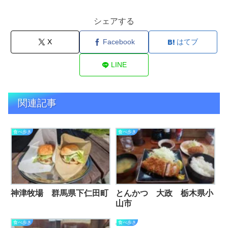
シェアする
X
Facebook
はてブ
LINE
関連記事
食べ歩き
食べ歩き
神津牧場 群馬県下仁田町
とんかつ 大政 栃木県小
山市
食べ歩き
食べ歩き