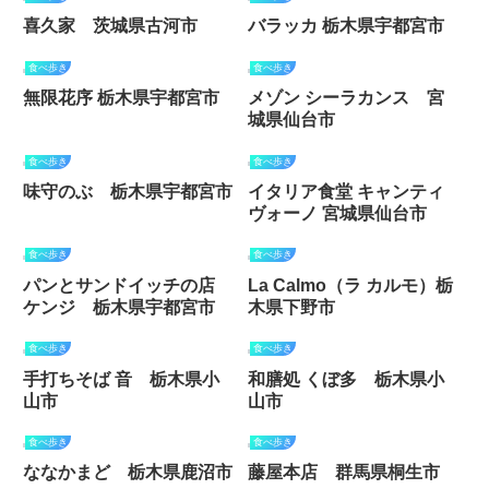
喜久家 茨城県古河市
バラッカ 栃木県宇都宮市
食べ歩き
食べ歩き
無限花序 栃木県宇都宮市
メゾン シーラカンス 宮
城県仙台市
食べ歩き
食べ歩き
味守のぶ 栃木県宇都宮市
イタリア食堂 キャンティ
ヴォーノ 宮城県仙台市
食べ歩き
食べ歩き
パンとサンドイッチの店
La Calmo（ラ カルモ）栃
ケンジ 栃木県宇都宮市
木県下野市
食べ歩き
食べ歩き
手打ちそば 音 栃木県小
和膳処 くぼ多 栃木県小
山市
山市
食べ歩き
食べ歩き
ななかまど 栃木県鹿沼市
藤屋本店 群馬県桐生市