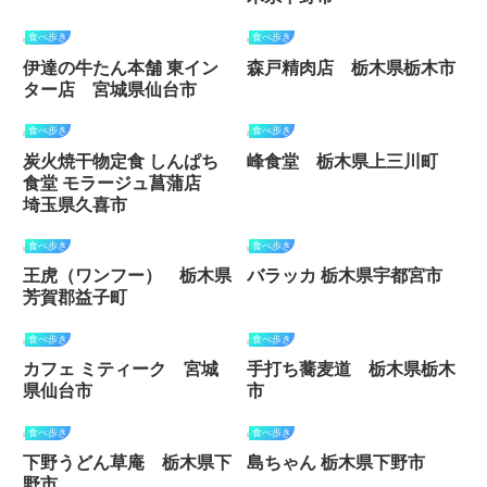
食べ歩き
食べ歩き
伊達の牛たん本舗 東イン
森戸精肉店 栃木県栃木市
ター店 宮城県仙台市
食べ歩き
食べ歩き
炭火焼干物定食 しんぱち
峰食堂 栃木県上三川町
食堂 モラージュ菖蒲店
埼玉県久喜市
食べ歩き
食べ歩き
王虎（ワンフー） 栃木県
バラッカ 栃木県宇都宮市
芳賀郡益子町
食べ歩き
食べ歩き
カフェ ミティーク 宮城
手打ち蕎麦道 栃木県栃木
県仙台市
市
食べ歩き
食べ歩き
下野うどん草庵 栃木県下
島ちゃん 栃木県下野市
野市