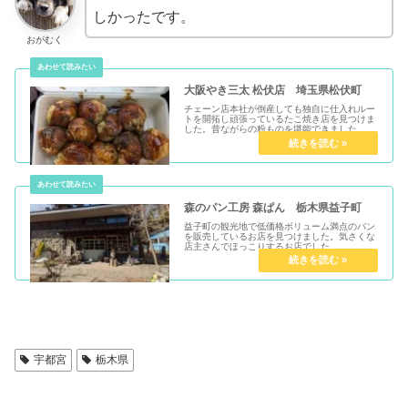
しかったです。
おがむく
大阪やき三太 松伏店 埼玉県松伏町
チェーン店本社が倒産しても独自に仕入れルー
トを開拓し頑張っているたこ焼き店を見つけま
した。昔ながらの粉ものを堪能できました。
森のパン工房 森ぱん 栃木県益子町
益子町の観光地で低価格ボリューム満点のパン
を販売しているお店を見つけました。気さくな
店主さんでほっこりするお店でした。
宇都宮
栃木県