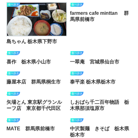
食べ歩き
食べ歩き
farmers cafe minttan 群
馬県前橋市
島ちゃん 栃木県下野市
食べ歩き
食べ歩き
喜作 栃木県小山市
一翠庵 宮城県仙台市
食べ歩き
食べ歩き
藤屋本店 群馬県桐生市
泰平楽 栃木県栃木市
食べ歩き
食べ歩き
矢場とん 東京駅グランル
しおばら千二百年物語 栃
ーフ店 東京都千代田区
木県那須塩原市
食べ歩き
食べ歩き
MATE 群馬県前橋市
中沢製麺 きそば 栃木県
栃木市