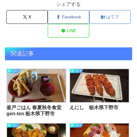
シェアする
X
Facebook
はてブ
LINE
関連記事
食べ歩き
食べ歩き
釜戸ごはん 春夏秋冬食堂
えにし 栃木県下野市
gen-ten 栃木県下野市
食べ歩き
食べ歩き