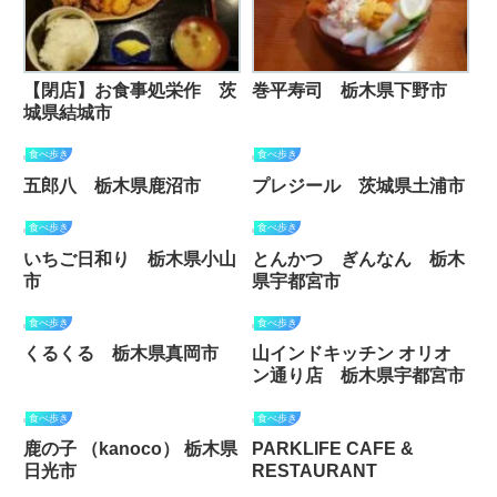
【閉店】お食事処栄作 茨
巻平寿司 栃木県下野市
城県結城市
食べ歩き
食べ歩き
五郎八 栃木県鹿沼市
プレジール 茨城県土浦市
食べ歩き
食べ歩き
いちご日和り 栃木県小山
とんかつ ぎんなん 栃木
市
県宇都宮市
食べ歩き
食べ歩き
くるくる 栃木県真岡市
山インドキッチン オリオ
ン通り店 栃木県宇都宮市
食べ歩き
食べ歩き
鹿の子 （kanoco） 栃木県
PARKLIFE CAFE &
日光市
RESTAURANT