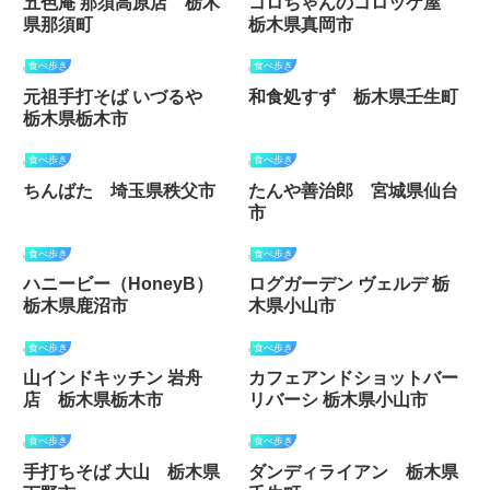
五色庵 那須高原店 栃木
コロちゃんのコロッケ屋
県那須町
栃木県真岡市
食べ歩き
食べ歩き
元祖手打そば いづるや
和食処すず 栃木県壬生町
栃木県栃木市
食べ歩き
食べ歩き
ちんばた 埼玉県秩父市
たんや善治郎 宮城県仙台
市
食べ歩き
食べ歩き
ハニービー（HoneyB）
ログガーデン ヴェルデ 栃
栃木県鹿沼市
木県小山市
食べ歩き
食べ歩き
山インドキッチン 岩舟
カフェアンドショットバー
店 栃木県栃木市
リバーシ 栃木県小山市
食べ歩き
食べ歩き
手打ちそば 大山 栃木県
ダンディライアン 栃木県