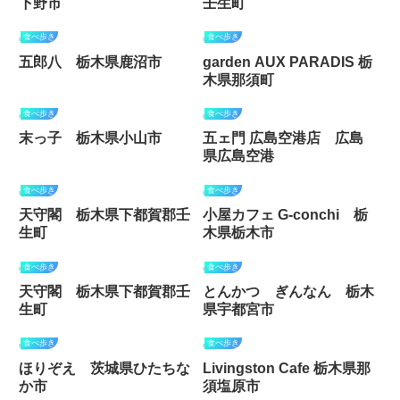
下野市
壬生町
食べ歩き
食べ歩き
五郎八 栃木県鹿沼市
garden AUX PARADIS 栃
木県那須町
食べ歩き
食べ歩き
末っ子 栃木県小山市
五ェ門 広島空港店 広島
県広島空港
食べ歩き
食べ歩き
天守閣 栃木県下都賀郡壬
小屋カフェ G-conchi 栃
生町
木県栃木市
食べ歩き
食べ歩き
天守閣 栃木県下都賀郡壬
とんかつ ぎんなん 栃木
生町
県宇都宮市
食べ歩き
食べ歩き
ほりぞえ 茨城県ひたちな
Livingston Cafe 栃木県那
か市
須塩原市