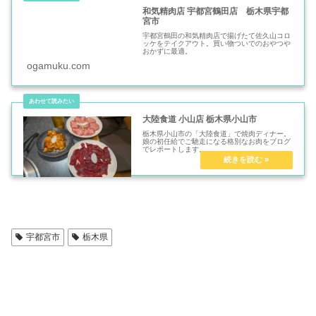
和気精肉店 宇都宮鶴田店 栃木県宇都
宮市
宇都宮鶴田の和気精肉店で揚げたて佐久山コロ
ッケをテイクアウト。買い物ついでのおやつや
おかずに最適。
ogamuku.com
大陸食道 小山店 栃木県小山市
栃木県小山市の「大陸食道」で焼肉ディナー。
娘の初任給でご馳走になる格別なお肉をブログ
でレポートします。
宇都宮市
栃木県