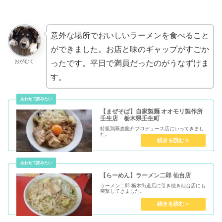
意外な場所でおいしいラーメンを食べること
ができました。お店と味のギャップがすごか
おがむく
ったです。平日で満員だったのがうなずけま
す。
【まぜそば】自家製麺 オオモリ製作所
壬生店 栃木県壬生町
特級鶏蕎麦龍介プロデュース店にいってきまし
た。
【らーめん】ラーメン二郎 仙台店
ラーメン二郎 栃木街道店に引き続き仙台店にも
突撃してきました。