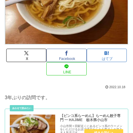
X
Facebook
はてブ
LINE
2022.10.18
3年ぶりの訪問です。
【ピンコ系らーめん】らーめん餃子専
門 一 HAJIME 栃木県小山市
小山市間々田駅近くにあるピンコ系のラーメン
をいただけるお店で遠方からもお客さんが来る
大人気店です。