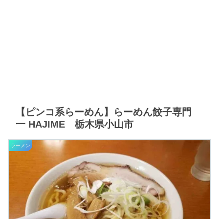
【ピンコ系らーめん】らーめん餃子専門
一 HAJIME 栃木県小山市
ラーメン