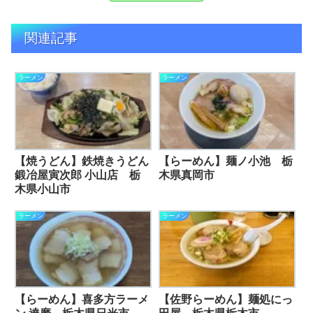
関連記事
ラーメン
ラーメン
【焼うどん】鉄焼きうどん
【らーめん】麺ノ小池 栃
鍛冶屋寅次郎 小山店 栃
木県真岡市
木県小山市
ラーメン
ラーメン
【らーめん】喜多方ラーメ
【佐野らーめん】麺処にっ