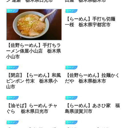
ン 達磨 栃木県日光市
田屋 栃木県栃木市
ラーメン
ラーメン
【らーめん】手打ち切麺
一桜 栃木県宇都宮市
【佐野らーめん】手打ちラ
ーメン俵屋小山店 栃木県
小山市
ラーメン
ラーメン
【閉店】【らーめん】和風
【佐野らーめん】拉麺かく
ピンポン 竹末 栃木県小
だや 栃木県栃木市
山市
ラーメン
ラーメン
【油そば】らーめん チャ
【らーめん】あさひ家 福
ぐら 栃木県日光市
島県須賀川市
ラーメン
ラーメン