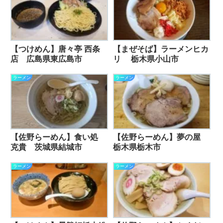
【つけめん】唐々亭 西条
【まぜそば】ラーメンヒカ
店 広島県東広島市
リ 栃木県小山市
ラーメン
ラーメン
【佐野らーめん】食い処
【佐野らーめん】夢の屋
克貴 茨城県結城市
栃木県栃木市
ラーメン
ラーメン