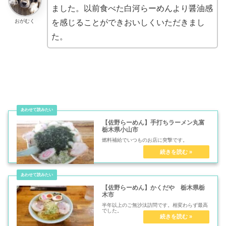
ました。以前食べた白河らーめんより醤油感
おがむく
を感じることができおいしくいただきまし
た。
【佐野らーめん】手打ちラーメン丸富
栃木県小山市
燃料補給でいつものお店に突撃です。
【佐野らーめん】かくだや 栃木県栃
木市
半年以上のご無沙汰訪問です。相変わらず最高
でした。