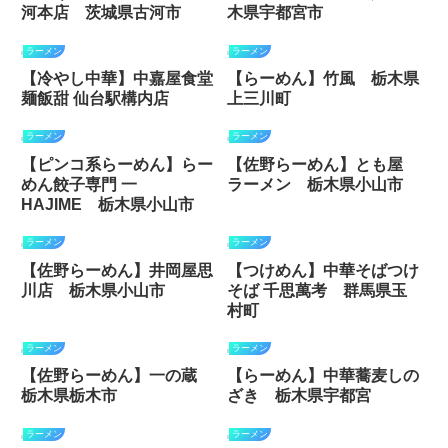
河本店 茨城県古河市
木県宇都宮市
ラーメン
ラーメン
【冷やし中華】中嘉屋食堂
【らーめん】竹風 栃木県
麺飯甜 仙台駅構内店
上三川町
ラーメン
ラーメン
【ピンコ系らーめん】らー
【佐野らーめん】とも屋
めん餃子専門 一
ラーメン 栃木県小山市
HAJIME 栃木県小山市
ラーメン
ラーメン
【佐野らーめん】井岡屋思
【つけめん】中華そばつけ
川店 栃木県小山市
そば 千思萬考 群馬県玉
村町
ラーメン
ラーメン
【佐野らーめん】一の蔵
【らーめん】中華蕎麦しの
栃木県栃木市
ざき 栃木県宇都宮
ラーメン
ラーメン