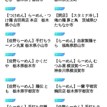
ラーメン
ラーメン
【つけめん】らーめん・つ
【閉店】【スタミナ冷し】
け麺 吉田商店 本店 栃木
俺の麺 豚と鳥 茨城県ひ
県小山市
たちなか市
ラーメン
ラーメン
【佐野らーめん】手打ちラ
【らーめん】自家製麺そ
ーメン丸富 栃木県小山市
ら 福島県郡山市
ラーメン
ラーメン
【佐野らーめん】かくだ
【らーめん】らーめん む
や 栃木県栃木市
つみ屋 横須賀ベース店
神奈川県横須賀市
ラーメン
ラーメン
【佐野らーめん】麺伝 と
【らーめん】一蘭 宇都宮
も 栃木県宇都宮市
鶴田店 栃木県宇都宮市
ラーメン
ラーメン
【らーめん】手打ち切麺
【佐野らーめん】手打ちラ