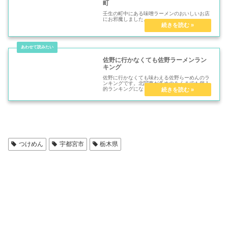
町
壬生の町中にある味噌ラーメンのおいしいお店
にお邪魔しました。
佐野に行かなくても佐野ラーメンラン
キング
佐野に行かなくても味わえる佐野らーめんのラ
ンキングです。北関東が多めのあくまでも個人
的ランキングになります。是非味わってみてく
ださい。
つけめん
宇都宮市
栃木県