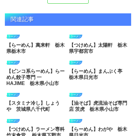
関連記事
ラーメン
ラーメン
【らーめん】萬来軒 栃木
【つけめん】太陽軒 栃木
県栃木市
県宇都宮市
ラーメン
ラーメン
【ピンコ系らーめん】らー
【らーめん】まんぷく亭
めん餃子専門 一
栃木県日光市
HAJIME 栃木県小山市
ラーメン
ラーメン
【スタミナ冷し】しょう
【油そば】虎流油そば専門
や 茨城県八千代町
店 茨虎 栃木県小山市
ラーメン
ラーメン
【つけめん】ラーメン専科
【らーめん】わがや 栃木
竹末食堂 栃木県下野市
県日光市