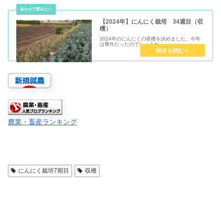
【2024年】にんにく栽培 34週目（収
穫）
2024年のにんにくの収穫を決めました。今年
は豊作だったのでしょうか
農業・畜産ランキング
にんにく栽培7期目
収穫