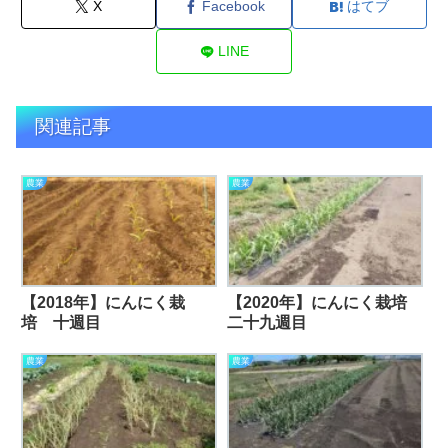
X
Facebook
はてブ
LINE
関連記事
農業
農業
【2018年】にんにく栽
【2020年】にんにく栽培
培 十週目
二十九週目
農業
農業