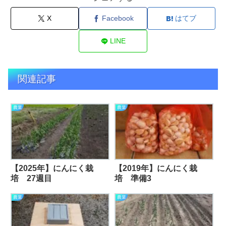
X
Facebook
はてブ
LINE
関連記事
農業
農業
【2025年】にんにく栽
【2019年】にんにく栽
培 27週目
培 準備3
農業
農業