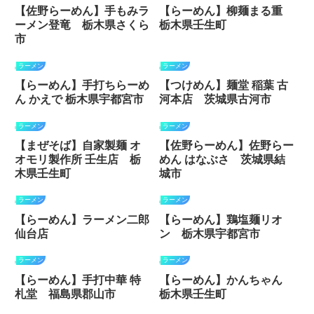
【佐野らーめん】手もみラ
【らーめん】柳麺まる重
ーメン登竜 栃木県さくら
栃木県壬生町
市
ラーメン
ラーメン
【らーめん】手打ちらーめ
【つけめん】麺堂 稲葉 古
ん かえで 栃木県宇都宮市
河本店 茨城県古河市
ラーメン
ラーメン
【まぜそば】自家製麺 オ
【佐野らーめん】佐野らー
オモリ製作所 壬生店 栃
めん はなぶさ 茨城県結
木県壬生町
城市
ラーメン
ラーメン
【らーめん】ラーメン二郎
【らーめん】鶏塩麺リオ
仙台店
ン 栃木県宇都宮市
ラーメン
ラーメン
【らーめん】手打中華 特
【らーめん】かんちゃん
札堂 福島県郡山市
栃木県壬生町