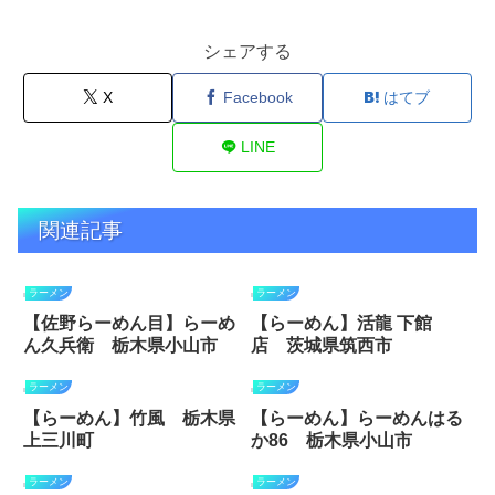
シェアする
X
Facebook
はてブ
LINE
関連記事
ラーメン
ラーメン
【佐野らーめん目】らーめ
【らーめん】活龍 下館
ん久兵衛 栃木県小山市
店 茨城県筑西市
ラーメン
ラーメン
【らーめん】竹風 栃木県
【らーめん】らーめんはる
上三川町
か86 栃木県小山市
ラーメン
ラーメン