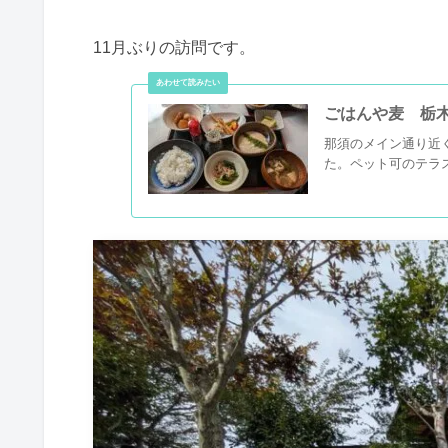
11月ぶりの訪問です。
ごはんや麦 栃
那須のメイン通り近
た。ペット可のテラ