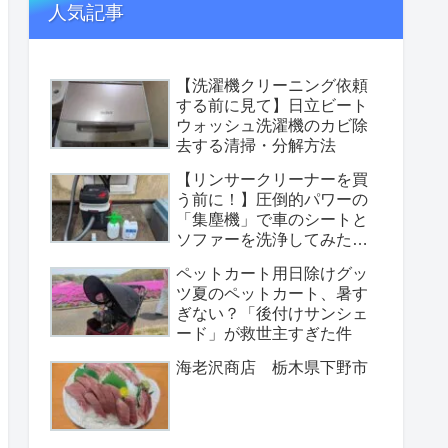
人気記事
【洗濯機クリーニング依頼
する前に見て】日立ビート
ウォッシュ洗濯機のカビ除
去する清掃・分解方法
【リンサークリーナーを買
う前に！】圧倒的パワーの
「集塵機」で車のシートと
ソファーを洗浄してみた
【性能重視の選択】
ペットカート用日除けグッ
ツ夏のペットカート、暑す
ぎない？「後付けサンシェ
ード」が救世主すぎた件
海老沢商店 栃木県下野市