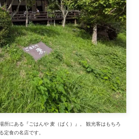
場所にある『ごはんや 麦（ばく）』。 観光客はもちろ
る定食の名店です。