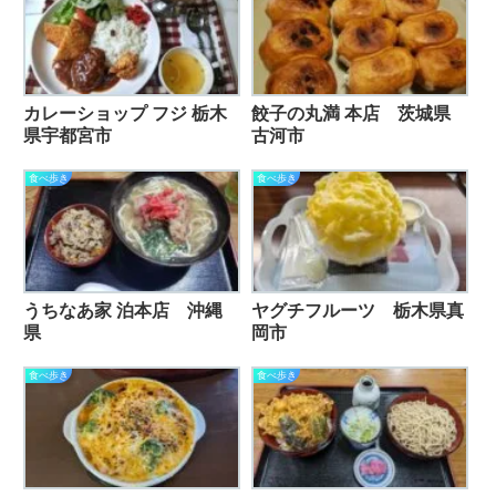
カレーショップ フジ 栃木
餃子の丸満 本店 茨城県
県宇都宮市
古河市
食べ歩き
食べ歩き
うちなあ家 泊本店 沖縄
ヤグチフルーツ 栃木県真
県
岡市
食べ歩き
食べ歩き