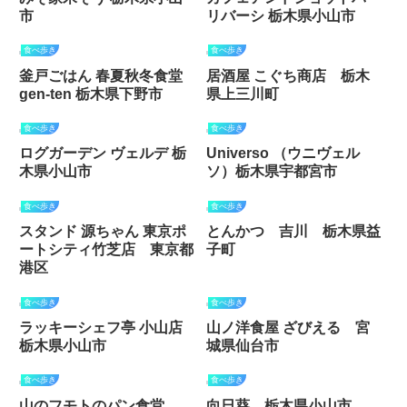
市
リバーシ 栃木県小山市
食べ歩き
食べ歩き
釜戸ごはん 春夏秋冬食堂
居酒屋 こぐち商店 栃木
gen-ten 栃木県下野市
県上三川町
食べ歩き
食べ歩き
ログガーデン ヴェルデ 栃
Universo （ウニヴェル
木県小山市
ソ）栃木県宇都宮市
食べ歩き
食べ歩き
スタンド 源ちゃん 東京ポ
とんかつ 吉川 栃木県益
ートシティ竹芝店 東京都
子町
港区
食べ歩き
食べ歩き
ラッキーシェフ亭 小山店
山ノ洋食屋 ざびえる 宮
栃木県小山市
城県仙台市
食べ歩き
食べ歩き
山のフモトのパン食堂
向日葵 栃木県小山市