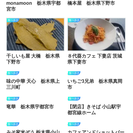
monamoon 栃木県宇都
橋本屋 栃木県下野市
宮市
食べ歩き
食べ歩き
干しいも屋 大橋 栃木県
８代葵カフェ 下妻店 茨城
下野市
県下妻市
食べ歩き
食べ歩き
味の中華 天心 栃木県上
いちご3兄弟 栃木県真岡
三川町
市
食べ歩き
食べ歩き
竜華 栃木県宇都宮市
【閉店】きそば 小山駅宇
都宮線ホーム
食べ歩き
食べ歩き
みそ家米ぞう 栃木県小山
カフェアンドショットバー