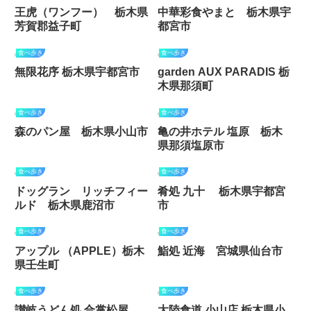
王虎（ワンフー） 栃木県
中華彩食やまと 栃木県宇
芳賀郡益子町
都宮市
食べ歩き
食べ歩き
無限花序 栃木県宇都宮市
garden AUX PARADIS 栃
木県那須町
食べ歩き
食べ歩き
森のパン屋 栃木県小山市
亀の井ホテル 塩原 栃木
県那須塩原市
食べ歩き
食べ歩き
ドッグラン リッチフィー
肴処 九十 栃木県宇都宮
ルド 栃木県鹿沼市
市
食べ歩き
食べ歩き
アップル （APPLE）栃木
鮨処 近海 宮城県仙台市
県壬生町
食べ歩き
食べ歩き
讃岐うどん処 合掌松屋
大陸食道 小山店 栃木県小