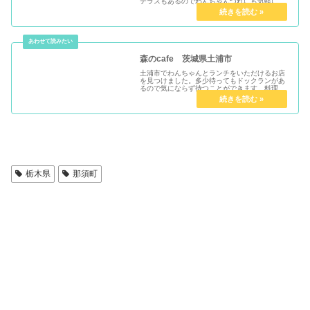
テラスもあるのでわんちゃんづれにも気軽に行
けるお店でした。
森のcafe 茨城県土浦市
土浦市でわんちゃんとランチをいただけるお店
を見つけました。多少待ってもドックランがあ
るので気にならず待つことができます。料理も
なかなかおいしかったです。
栃木県
那須町