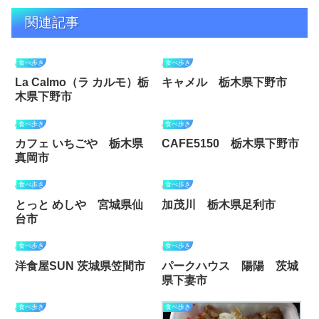
関連記事
食べ歩き
食べ歩き
La Calmo（ラ カルモ）栃
キャメル 栃木県下野市
木県下野市
食べ歩き
食べ歩き
カフェ いちごや 栃木県
CAFE5150 栃木県下野市
真岡市
食べ歩き
食べ歩き
とっと めしや 宮城県仙
加茂川 栃木県足利市
台市
食べ歩き
食べ歩き
洋食屋SUN 茨城県笠間市
パークハウス 陽陽 茨城
県下妻市
食べ歩き
食べ歩き