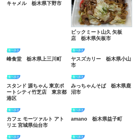
キャメル 栃木県下野市
ビックミート山久 矢板
店 栃木県矢板市
食べ歩き
食べ歩き
峰食堂 栃木県上三川町
ヤスズカリー 栃木県小山
市
食べ歩き
食べ歩き
スタンド 源ちゃん 東京ポ
みっちゃんそば 栃木県鹿
ートシティ竹芝店 東京都
沼市
港区
食べ歩き
食べ歩き
カフェ モーツァルト アト
amano 栃木県益子町
リエ 宮城県仙台市
食べ歩き
食べ歩き