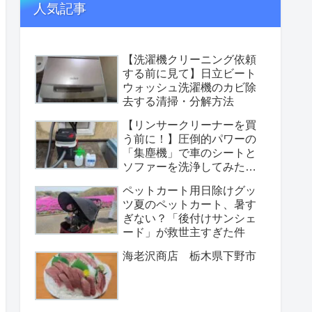
人気記事
【洗濯機クリーニング依頼
する前に見て】日立ビート
ウォッシュ洗濯機のカビ除
去する清掃・分解方法
【リンサークリーナーを買
う前に！】圧倒的パワーの
「集塵機」で車のシートと
ソファーを洗浄してみた
【性能重視の選択】
ペットカート用日除けグッ
ツ夏のペットカート、暑す
ぎない？「後付けサンシェ
ード」が救世主すぎた件
海老沢商店 栃木県下野市