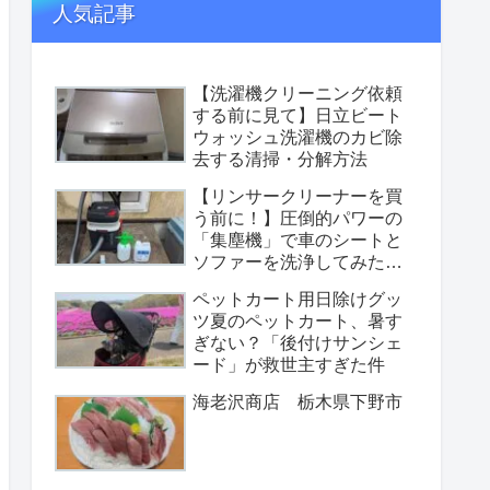
人気記事
【洗濯機クリーニング依頼
する前に見て】日立ビート
ウォッシュ洗濯機のカビ除
去する清掃・分解方法
【リンサークリーナーを買
う前に！】圧倒的パワーの
「集塵機」で車のシートと
ソファーを洗浄してみた
【性能重視の選択】
ペットカート用日除けグッ
ツ夏のペットカート、暑す
ぎない？「後付けサンシェ
ード」が救世主すぎた件
海老沢商店 栃木県下野市