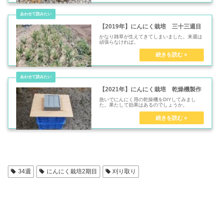
【2019年】にんにく栽培 三十三週目
かなり雑草が生えてきてしまいました。来週は
頑張らなければ。
【2021年】にんにく栽培 乾燥機製作
急いでにんにく用の乾燥機をDIYしてみまし
た。果たして効果はあるのでしょうか。
34週
にんにく栽培2期目
刈り取り