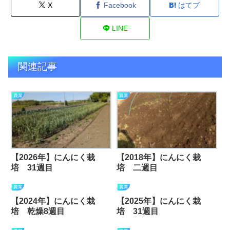
X
Facebook
はてブ
LINE
関連記事
農業
農業
【2026年】にんにく栽
【2018年】にんにく栽
培 31週目
培 二週目
農業
農業
【2024年】にんにく栽
【2025年】にんにく栽
培 乾燥8週目
培 31週目