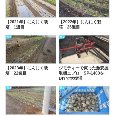
【2021年】にんにく栽
【2022年】にんにく栽
培 1週目
培 26週目
農業
農業
【2023年】にんにく栽
ジモティーで買った激安掘
培 22週目
取機ニプロ SP-1400を
DIYで大復活
農業
農業