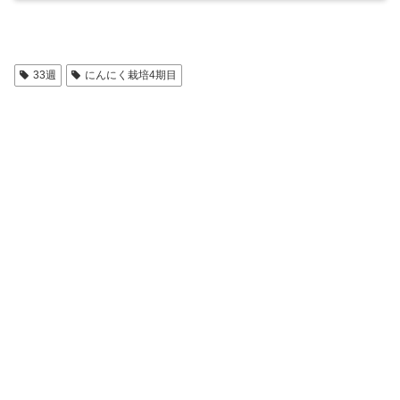
33週
にんにく栽培4期目