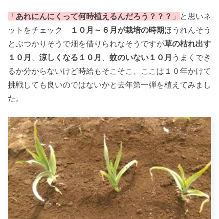
「
あれにんにくって何時植えるんだろう？？？
」
と思いネ
ットをチェック
１０月～６月が栽培の時期
ほうれんそう
とぶつかりそうで畑を借りられなそうですが
草の枯れ出す
１０月
、
涼しくなる１０月
、
蚊のいない１０月
うまくでき
るか分からないけど時給もそこそこ、ここは１０年かけて
挑戦しても良いのではないかと去年第一弾を植えてみまし
た。