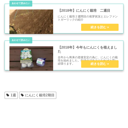
【2018年】にんにく栽培 二週目
にんにく栽培２週間目の発芽状況とエレファン
トガーリックの紹介
【2018年】今年もにんにくを植えまし
た
去年から将来の老後安定の為に、にんにくの栽
培を始めました。生活のプラスになればと思い
頑張ります。
1週
にんにく栽培2期目