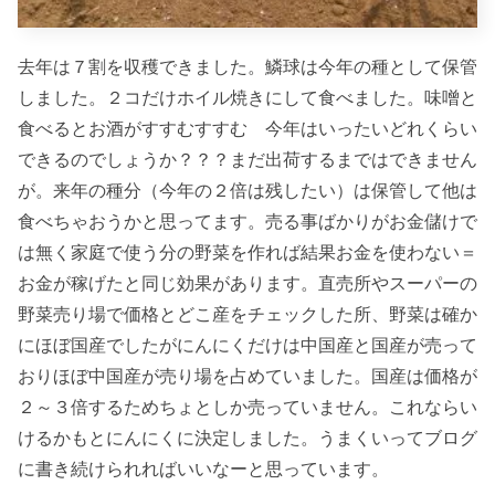
去年は７割を収穫できました。鱗球は今年の種として保管
しました。２コだけホイル焼きにして食べました。味噌と
食べるとお酒がすすむすすむ 今年はいったいどれくらい
できるのでしょうか？？？まだ出荷するまではできません
が。来年の種分（今年の２倍は残したい）は保管して他は
食べちゃおうかと思ってます。売る事ばかりがお金儲けで
は無く家庭で使う分の野菜を作れば結果お金を使わない＝
お金が稼げたと同じ効果があります。直売所やスーパーの
野菜売り場で価格とどこ産をチェックした所、野菜は確か
にほぼ国産でしたがにんにくだけは中国産と国産が売って
おりほぼ中国産が売り場を占めていました。国産は価格が
２～３倍するためちょとしか売っていません。これならい
けるかもとにんにくに決定しました。うまくいってブログ
に書き続けられればいいなーと思っています。