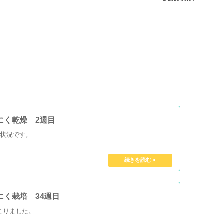
んにく乾燥 2週目
の状況です。
にく栽培 34週目
まりました。