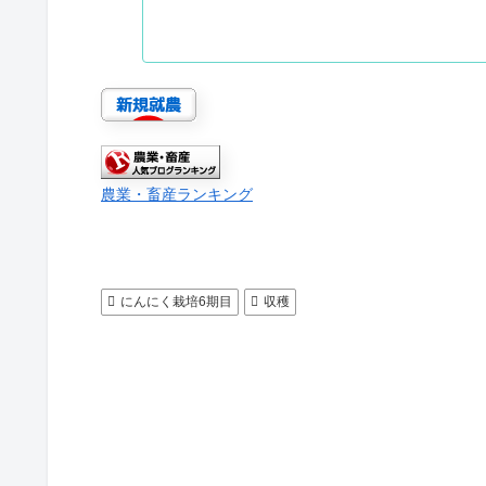
農業・畜産ランキング
にんにく栽培6期目
収穫