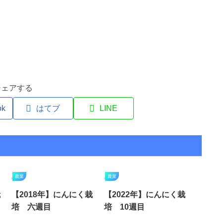
シェアする
ok
はてブ
LINE
農業
農業
栽
【2018年】にんにく栽
【2022年】にんにく栽
培 六週目
培 10週目