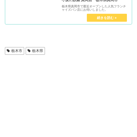
小⻨の奴隷 真岡店 栃木県真岡市
栃木県真岡市で最近オープンした人気フランチ
ャイズパン店にお伺いしました。
栃木市
栃木県