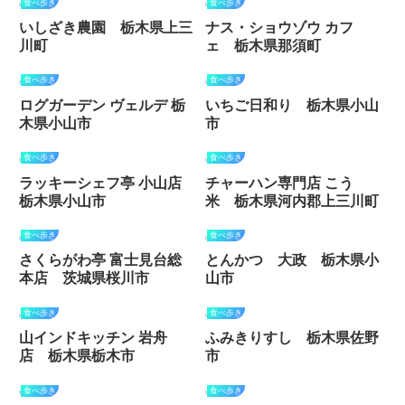
食べ歩き
食べ歩き
いしざき農園 栃木県上三
ナス・ショウゾウ カフ
川町
ェ 栃木県那須町
食べ歩き
食べ歩き
ログガーデン ヴェルデ 栃
いちご日和り 栃木県小山
木県小山市
市
食べ歩き
食べ歩き
ラッキーシェフ亭 小山店
チャーハン専門店 こう
栃木県小山市
米 栃木県河内郡上三川町
食べ歩き
食べ歩き
さくらがわ亭 富士見台総
とんかつ 大政 栃木県小
本店 茨城県桜川市
山市
食べ歩き
食べ歩き
山インドキッチン 岩舟
ふみきりすし 栃木県佐野
店 栃木県栃木市
市
食べ歩き
食べ歩き