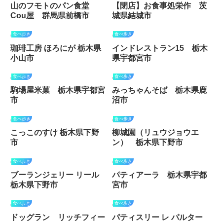
山のフモトのパン食堂
【閉店】お食事処栄作 茨
Cou屋 群馬県前橋市
城県結城市
食べ歩き
食べ歩き
珈琲工房 ほろにが 栃木県
インドレストラン15 栃木
小山市
県宇都宮市
食べ歩き
食べ歩き
駒場屋米菓 栃木県宇都宮
みっちゃんそば 栃木県鹿
市
沼市
食べ歩き
食べ歩き
こっこのすけ 栃木県下野
柳城園（リュウジョウエ
市
ン） 栃木県下野市
食べ歩き
食べ歩き
ブーランジェリー リール
パティアーラ 栃木県宇都
栃木県下野市
宮市
食べ歩き
食べ歩き
ドッグラン リッチフィー
パティスリー レ パルター