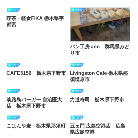
食べ歩き
食べ歩き
喫茶・軽食FIKA 栃木県宇
都宮
パン工房 ann 群馬県みど
り市
食べ歩き
食べ歩き
CAFE5150 栃木県下野市
Livingston Cafe 栃木県那
須塩原市
食べ歩き
食べ歩き
淡路島バーガー 自治医大
力道寿司 栃木県下野市
店 栃木県下野市
食べ歩き
食べ歩き
ごはんや麦 栃木県那須町
五ェ門 広島空港店 広島
県広島空港