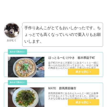
手作りあんこがとてもおいしかったです。ち
ょっとでも高くなっていいので栗入りもお願
おがむく
いします。
ほっとるーむ けやき 栃木県益子町
益子町のやまに大塚近くにあるペットと一緒に
食べられるお店に行ってきました。やまに大塚
の陶器をふんだんに使用して食べながら益子陶
器鑑賞もできます。テラスも広いのでわんちゃ
んも安心して連れていけるお店です。
MATE 群馬県前橋市
群馬県前橋市にあるわんちゃんと一緒にお食事
ができるレストランを見つけました。店前には
大きな公園もあるので公園のついでに立ち寄れ
る最高なお店です。