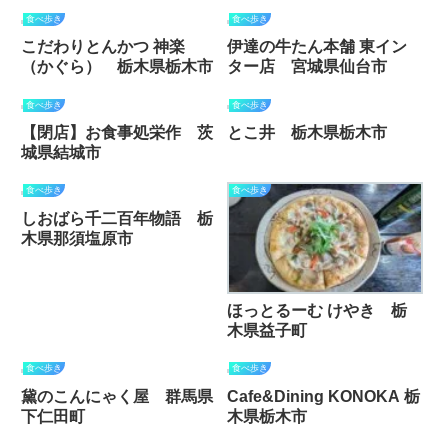
食べ歩き
食べ歩き
こだわりとんかつ 神楽
伊達の牛たん本舗 東イン
（かぐら） 栃木県栃木市
ター店 宮城県仙台市
食べ歩き
食べ歩き
【閉店】お食事処栄作 茨
とこ井 栃木県栃木市
城県結城市
食べ歩き
食べ歩き
しおばら千二百年物語 栃
木県那須塩原市
ほっとるーむ けやき 栃
木県益子町
食べ歩き
食べ歩き
黛のこんにゃく屋 群馬県
Cafe&Dining KONOKA 栃
下仁田町
木県栃木市