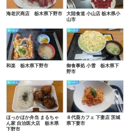
海老沢商店 栃木県下野市
大陸食道 小山店 栃木県小
山市
食べ歩き
食べ歩き
和楽 栃木県下野市
御食事処 小雪 栃木県下
野市
食べ歩き
食べ歩き
ほっかほか弁当 まるちゃ
８代葵カフェ 下妻店 茨城
ん家 自治医大店 栃木県
県下妻市
下野市